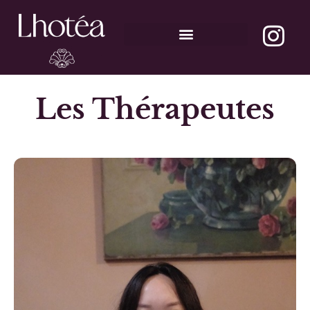
Les Ateliers-Evènements
Les Thérapeutes